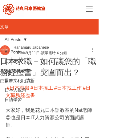
文章
All Posts
Hanamaru Japanese
All Posts
2023年9月11日
讀畢需時 4 分鐘
日本求職－如何讓您的「職
日本生活
務経歴書」突圍而出？
老師教學分享
日本文化・流行
已更新：
4月17日
#日本求職
#日本搵工
#日本找工作
#日
日本人視角
文職務経歴書
日語學習
大家好，我是花丸日本語教室的Nat老師
😊也是日本IT人力資源公司的面試講
師。