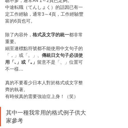
驗不多，通常A4 1～2頁已足夠。
中途転職（てんしょく）的話因已有一
定工作經驗，通常3～4頁，工作經驗豐
富的6頁也可。
除了內容外，
格式及文字的統一
都非常
重要。
細至連標點符號都不能使用中文句子的
「，」或「。」、
傳統日文句子必須使
用「､」或「｡」
留意不是「、」位置可
不一樣…
真的不要看少日本人對於格式或文字整
齊的執著。
有時候真的需要強迫症上身！（笑）
其中一種我常用的格式例子供大
家參考