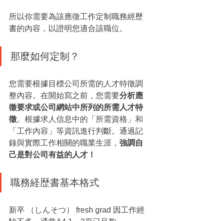
所以你需要為該應徵工作定制職務經歷
書的內容，以證明您適合該職位。
那麼如何定制？
您需要根據目標公司所需的人才特徵調
整內容。在開始寫之前，您需要
分析應
徵要求或公司網站中所列的所需人才特
徵
。根據求人信息中的「所需資格」和
「工作內容」等資訊進行判斷。通過記
錄與實際工作相關的職業生涯，
強調自
己是對公司有益的人才！
職務経歴書基本格式
新卒 （しんそつ） fresh grad 因工作經