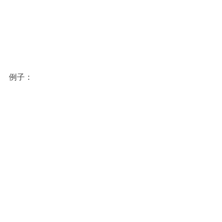
例子：
最後把關－Proofread 檢查項目
清單
最後，在提交應徵書類前務必進行
Proofread
，我整理了下面的檢查項目清
單；