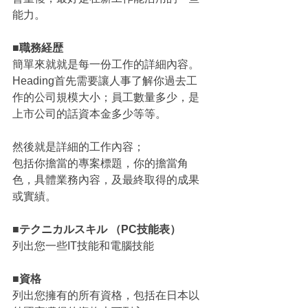
能力。
■職務経歴
簡單來就就是每一份工作的詳細內容。
Heading首先需要讓人事了解你過去工
作的公司規模大小；員工數量多少，是
上市公司的話資本金多少等等。
然後就是詳細的工作內容；
包括你擔當的專案標題，你的擔當角
色，具體業務內容，及最終取得的成果
或實績。
■テクニカルスキル （PC技能表）
列出您一些IT技能和電腦技能
■資格
列出您擁有的所有資格，包括在日本以