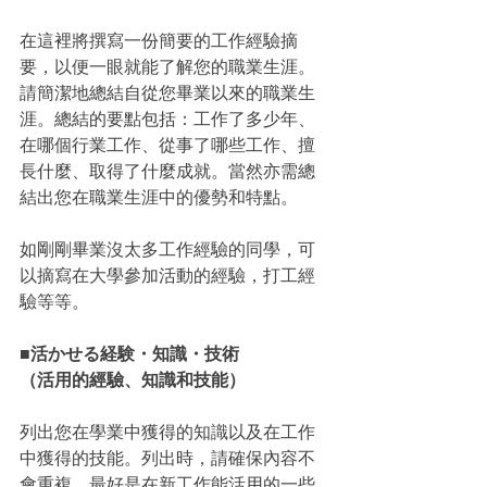
在這裡將撰寫一份簡要的工作經驗摘
要，以便一眼就能了解您的職業生涯。
請簡潔地總結自從您畢業以來的職業生
涯。總結的要點包括：工作了多少年、
在哪個行業工作、從事了哪些工作、擅
長什麼、取得了什麼成就。當然亦需總
結出您在職業生涯中的優勢和特點。
如剛剛畢業沒太多工作經驗的同學，可
以摘寫在大學參加活動的經驗，打工經
驗等等。
■活かせる経験・知識・技術 
（活用的經驗、知識和技能）
列出您在學業中獲得的知識以及在工作
中獲得的技能。列出時，請確保內容不
會重複，最好是在新工作能活用的一些