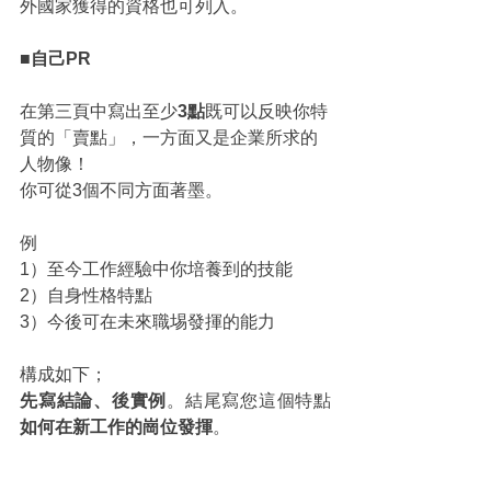
外國家獲得的資格也可列入。
■自己PR
在第三頁中寫出至少
3點
既可以反映你特
質的「賣點」，一方面又是企業所求的
人物像！
你可從3個不同方面著墨。
例
1）至今工作經驗中你培養到的技能
2）自身性格特點
3）今後可在未來職埸發揮的能力
構成如下；
先寫結論、後實例
。結尾寫您這個特點
如何在新工作的崗位發揮
。