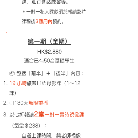
課、進行會話練習等。
＊一對一私人課必須於報讀影片
課程後
3個月內
預約。
第一期（全期）
HK$2,880
適合已
有50音基礎學生
📦 包括「前半」＋「後半」內容：
19 小時
旅遊日語錄影課（1～12
課）
可180天
無限重播
2堂
以七折報讀
一對一實時視像課
（每堂＄238）：
自選上課時間，與老師視像