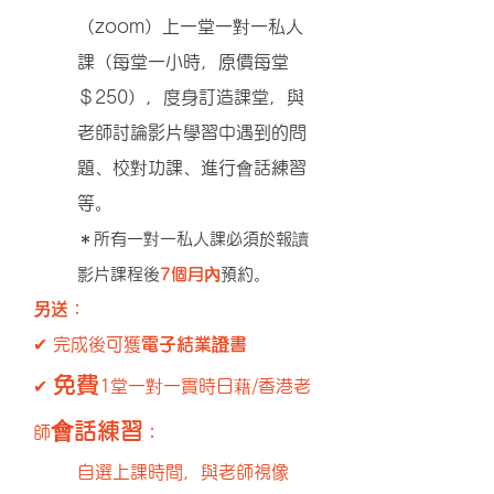
（zoom）上一堂一對一私人
課（每堂一小時，原價每堂
＄250），度身訂造課堂，與
老師討論影片學習中遇到的問
題、校對功課、進行會話練習
等。
＊所有一對一私人課必須於報讀
影片課程後
7
個月內
預約。
另送：
⁠✔ 完成後可獲
電子結業證書
免費
✔
1堂一對一實時
日藉/香港老
會話練習
師
：
自選上課時間，與老師視像