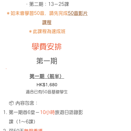
・
第二期：13－25課
＊如未曾學習50音，請先完成
50音影片
課程
＊此課程為速成班
學費安排
第一期
​第一期（前半）
HK$1,680
適合已
有50音基礎學生
📦 內容包含：
第一期首6堂－
10小時
旅遊日語錄影
課（1～6課）