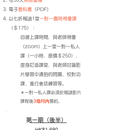
可50天
無限重播
​
​電子
教科書
（PDF)
以七折報讀1堂
一對一實時視像課
（＄175）：
自選上課時間，與老師視像
（zoom）上一堂一對一私人
課（一小時，原價＄250），
度身訂造課堂，與老師討論影
片學習中遇到的問題、校對功
課、進行會話練習等。
＊一對一私人課必須於報讀影片
課程後
3個月內
預約。
​第一期（後半）
HK$1,680