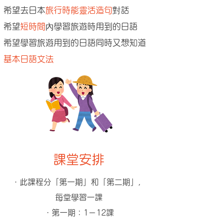
希望去日本
旅行時能靈活造句
對話
希望
短時間
內學習旅遊時用到的日語
希望學習旅遊用到的日語同時又
想知道
基本日語文法
課堂安排
・
此課程​分「第一期」和「第二期」，
每堂學習一課
・
第一期：1－12課