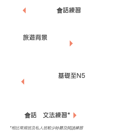
🧳
模擬埸景
會話練習
以
旅遊背景
學習
✈️
基礎日語
包括本教室
基礎至N5
🏯
程度課程文法
⛩️
集中
會話
及
文法練習*
*相比常規班及私人班較少聆聽及閱讀練習