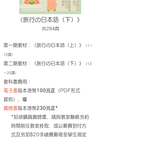
《旅行の日本語（下）》
共284頁
第一期教材：《旅行の日本語（上）》
（1－
12課）
第二期教材：《旅行の日本語（下）》
（13
－25課）
教科書費用：
電子書
每本
港幣
100元正
（PDF形式
提供），
或
實體書
每本
港幣
230元正*
​*如欲購買實體書，請與教室聯絡另約
時間前往教室拎取，或以郵費到付方
式及另加$20手續費郵寄至學生指定