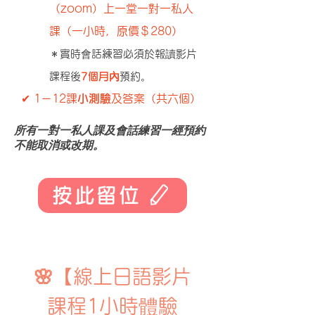
（zoom）上一堂一對一私人
課（一小時，原價＄280）
＊實時會話練習必須於報讀影片
課程後
7
個月內
預約。
✔ 1－12課
小測驗
及答案（共六個）
所有一對一私人課及會話練習一經預約
不能取消或改期。
按此留位
🌸【
線上日語影片
課程1小時體驗