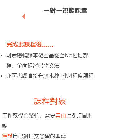
🚠
提供
一對一
視像課堂
跟進學習進度
完成此課程後……
可考慮轉讀本教室基礎至N5程度課
程，全面練習已學文法
亦可考慮直接升讀本教室N4程度課程
​課程對象
工作或學習繁忙，需要
自由
上課時間地
點
嘗試
自己對日文學習的興趣