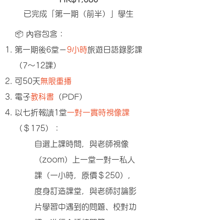
已完成「第一期（前半）」
學生
📦 內容包含：
第一期後6堂－
9小時
旅遊日語錄影課
（7～12課）
可50天
無限重播
​電子
教科書
（PDF）
以七折報讀1堂
一對一實時視像課
（＄175）：
自選上課時間，與老師視像
（zoom）上一堂一對一私人
課（一小時，原價＄250），
度身訂造課堂，與老師討論影
片學習中遇到的問題、校對功