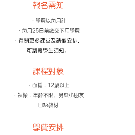
報名需知
・
學費以每月計
・
每月25日前繳交下月學費
・
有關更多課堂及請假安排，
可瀏覽
學生須知
。
​課程對象
・面援：12歲以上
・視像：年齡不限、另設小朋友
日語教材
學費安排