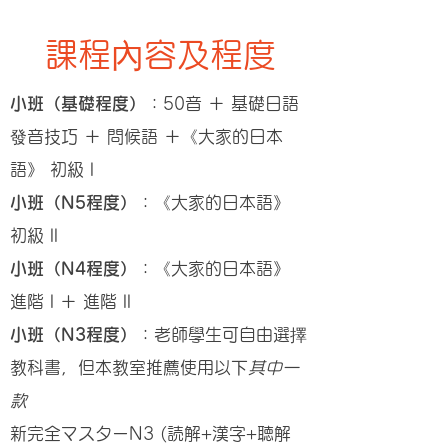
課程內容及程度
小班（基礎程度）
：50音 ＋ 基礎日語
發音技巧 ＋ 問候語 ＋《大家的日本
語》 初級 l
小班（N5程度）
：《大家的日本語》
初級 ll
小班（N4程度）
：《大家的日本語》
進階 l ＋ 進階 ll
小班（N3程度）
：老師學生可自由選擇
教科書，但本
教室推薦使用以下
其中一
款
新完全マスターN3 (読解+漢字+聴解