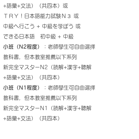
+語彙+文法）（共四本）或
ＴＲＹ！日本語能力試験Ｎ３ 或
中級へ行こう + 中級を学ぼう 或
できる日本語 初中級 + 中級
小班（N2程度）
：老師學生可自由選擇
教科書，但本教室推薦以下系列
新完全マスターN2（読解+漢字+聴解
+語彙+文法）（共四本）
小班（N1程度）
：老師學生可自由選擇
教科書，但本教室推薦以下系列
​新完全マスターN1（読解+
漢字+
聴解
+
語彙+文法）（共四本）