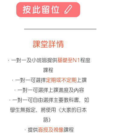
按此留位
課堂詳情
・一對一及小班皆提供
基礎至N1
程度
課程
・一對一可選擇
定期或不定期
上課
・一對一可選擇上課進度及內容
・一對一可自由選擇主要教科書，如
學生無指定，將使用《大家的日本
語》
・提供
面授及視像
課程