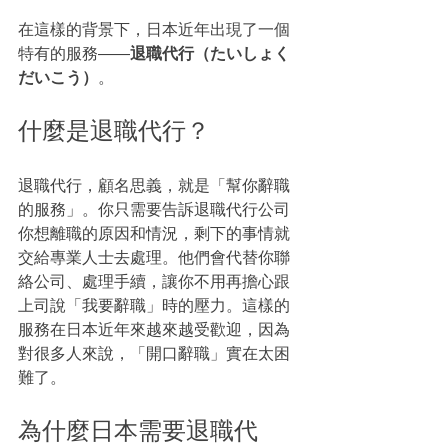
在這樣的背景下，日本近年出現了一個
特有的服務——
退職代行（たいしょく
だいこう）
。
什麼是退職代行？
退職代行，顧名思義，就是「幫你辭職
的服務」。你只需要告訴退職代行公司
你想離職的原因和情況，剩下的事情就
交給專業人士去處理。他們會代替你聯
絡公司、處理手續，讓你不用再擔心跟
上司說「我要辭職」時的壓力。這樣的
服務在日本近年來越來越受歡迎，因為
對很多人來說，「開口辭職」實在太困
難了。
為什麼日本需要退職代