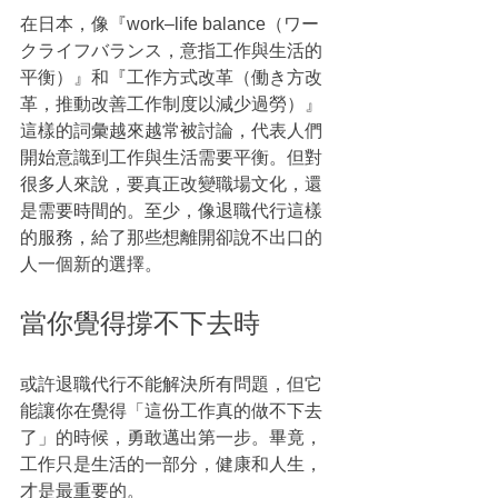
在日本，像『work–life balance（ワー
クライフバランス，意指工作與生活的
平衡）』和『工作方式改革（働き方改
革，推動改善工作制度以減少過勞）』
這樣的詞彙越來越常被討論，代表人們
開始意識到工作與生活需要平衡。但對
很多人來說，要真正改變職場文化，還
是需要時間的。至少，像退職代行這樣
的服務，給了那些想離開卻說不出口的
人一個新的選擇。
當你覺得撐不下去時
或許退職代行不能解決所有問題，但它
能讓你在覺得「這份工作真的做不下去
了」的時候，勇敢邁出第一步。畢竟，
工作只是生活的一部分，健康和人生，
才是最重要的。