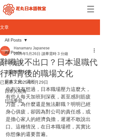
文章
All Posts
Hanamaru Japanese
All Posts
2025年5月26日
讀畢需時 3 分鐘
辭職說不出口？日本退職代
日本生活
行和背後的職場文化
老師教學分享
日本文化・流行
已更新：
2025年5月29日
你有沒有想過，日本職場壓力這麼大，
日本人視角
有些人每天加班到深夜，甚至感到筋疲
日語學習
力盡，為什麼還是無法辭職？明明已經
身心俱疲，卻因為對公司的責任感，或
是擔心家人的經濟負擔，遲遲不敢說出
口。這種情況，在日本職場裡，其實比
你想像的還要普遍。