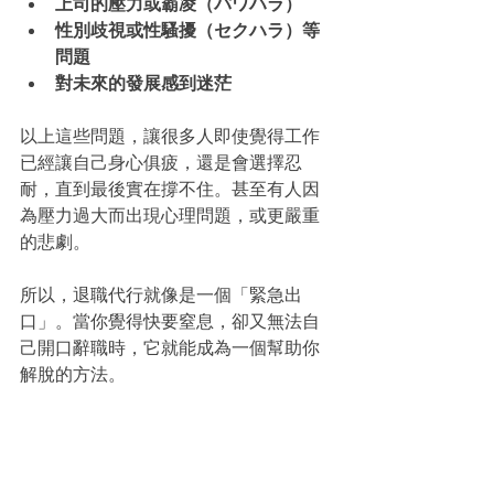
上司的壓力或霸凌（パワハラ）
性別歧視或性騷擾（セクハラ）等
問題
對未來的發展感到迷茫
以上這些問題，讓很多人即使覺得工作
已經讓自己身心俱疲，還是會選擇忍
耐，直到最後實在撐不住。甚至有人因
為壓力過大而出現心理問題，或更嚴重
的悲劇。
所以，退職代行就像是一個「緊急出
口」。當你覺得快要窒息，卻又無法自
己開口辭職時，它就能成為一個幫助你
解脫的方法。