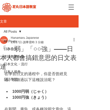
文章
All Posts
Hanamaru Japanese
All Posts
2月17日
讀畢需時 3 分鐘
「○○弱」「○○強」——日
日本生活
本人都會搞錯意思的日文表
老師教學分享
日本文化・流行
達
日本人視角
在學習日文的過程中，你是否曾經見
日語學習
過、或聽過以下這種說法呢？
1000円弱（じゃく）
1000円強（きょう）
在新聞、廣告，或各種說明文章中，這