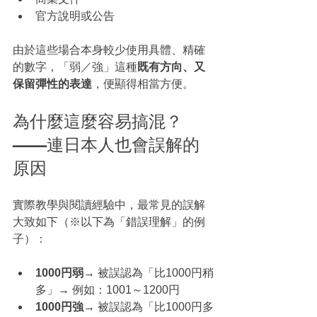
官方說明或公告
由於這些場合本身較少使用具體、精確
的數字，「弱／強」這種
既有方向、又
保留彈性的表達
，便顯得相當方便。
為什麼這麼容易搞混？
——連日本人也會誤解的
原因
實際教學與閱讀經驗中，最常見的誤解
大致如下（※以下為「錯誤理解」的例
子）：
1000円弱
→ 被誤認為「比1000円稍
多」→ 例如：1001～1200円
1000円強
→ 被誤認為「比1000円多