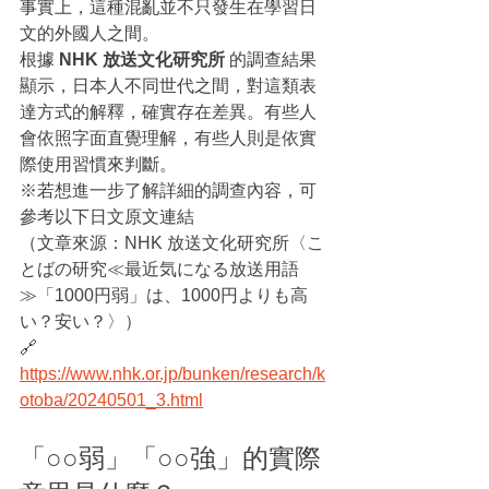
事實上，這種混亂並不只發生在學習日
文的外國人之間。
根據 
NHK 放送文化研究所
 的調查結果
顯示，日本人不同世代之間，對這類表
達方式的解釋，確實存在差異。有些人
會依照字面直覺理解，有些人則是依實
際使用習慣來判斷。
※若想進一步了解詳細的調查內容，可
參考以下日文原文連結
（文章來源：NHK 放送文化研究所〈こ
とばの研究≪最近気になる放送用語
≫「1000円弱」は、1000円よりも高
い？安い？〉）
🔗 
https://www.nhk.or.jp/bunken/research/k
otoba/20240501_3.html
「○○弱」「○○強」的實際