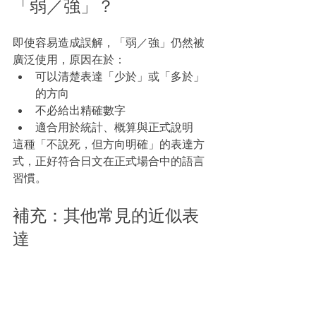
「弱／強」？
即使容易造成誤解，「弱／強」仍然被
廣泛使用，原因在於：
可以清楚表達「少於」或「多於」
的方向
不必給出精確數字
適合用於統計、概算與正式說明
這種「不說死，但方向明確」的表達方
式，正好符合日文在正式場合中的語言
習慣。
補充：其他常見的近似表
達
在閱讀日文時，你也可能會見到以下詞
語：
約（やく）（約
○○
円）
→ 表示概