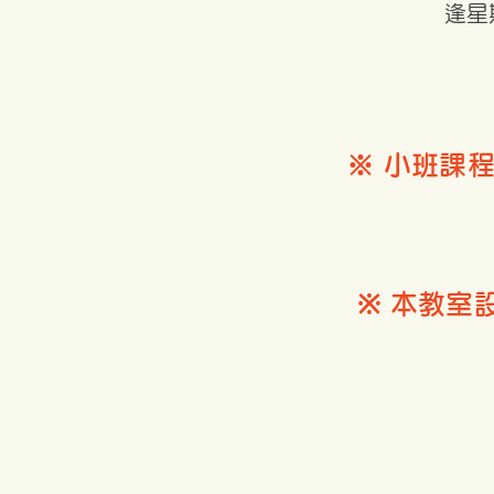
逢星期
※ 小班課
※ 本教室