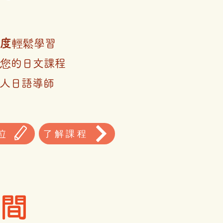
度
輕鬆學習
您的日文課程
人日語
導師
了解課程
位
時間