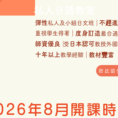
私人日語教室
彈性
不趕進
私人及小組日文班｜
度身訂造
重視學生得著｜
最合適
師資優良
日本認可
｜
受
教授外國
十年以上
教材豐富
教學經驗｜
按此留
026年8月開課